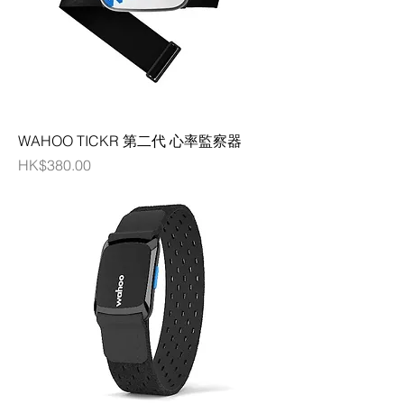
WAHOO TICKR 第二代 心率監察器
價格
HK$380.00