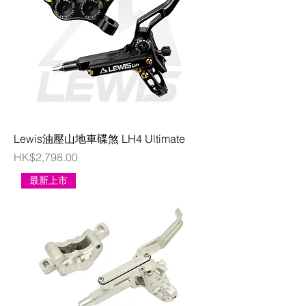
Lewis油壓山地車碟煞 LH4 Ultimate
價格
HK$2,798.00
最新上市