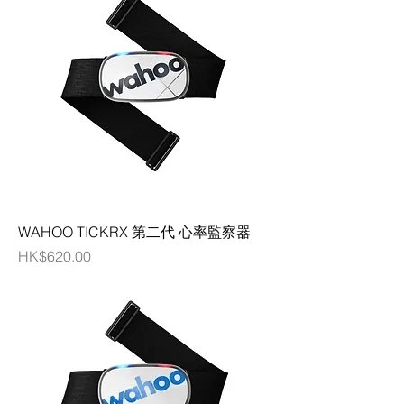
WAHOO TICKRX 第二代 心率監察器
價格
HK$620.00