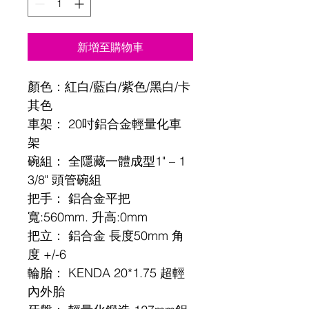
新增至購物車
顏色：紅白/藍白/紫色/黑白/卡
其色
車架： 20吋鋁合金輕量化車
架
碗組： 全隱藏一體成型1" – 1 
3/8" 頭管碗組
把手： 鋁合金平把 
寬:560mm. 升高:0mm
把立： 鋁合金 長度50mm 角
度 +/-6
輪胎： KENDA 20*1.75 超輕
內外胎