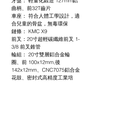
牙盤： 輕量化鍛造 127mm鋁
曲柄、前32T齒片
車座： 符合人體工學設計，適
合兒童的骨盆，無毒環保
鏈條： KMC X9
前叉：20寸超輕碳纖維前叉 1-
3/8 前叉錐管
輪組： 20寸雙層鋁合金輪
圈、前 100x12mm,後 
142x12mm、CNC7075鋁合金
花鼓、密封式高精度工業培
林、G14輻條 前 24孔，後 24
孔
煞車： TEKTRO平裝機械蝶煞
車、專業兒童使用鋁合金煞車
把手、前後碟盤 140mm
飛輪： Shimano 鋁合金 8S 