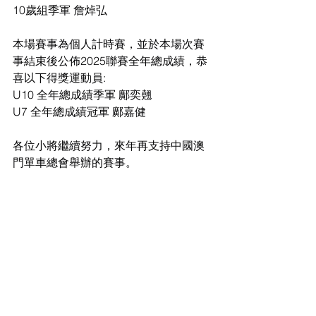
10歲組季軍 詹焯弘
本場賽事為個人計時賽，並於本場次賽
事結束後公佈2025聯賽全年總成績，恭
喜以下得獎運動員:
U10 全年總成績季軍 鄺奕翹
U7 全年總成績冠軍 鄺嘉健
各位小將繼續努力，來年再支持中國澳
門單車總會舉辦的賽事。