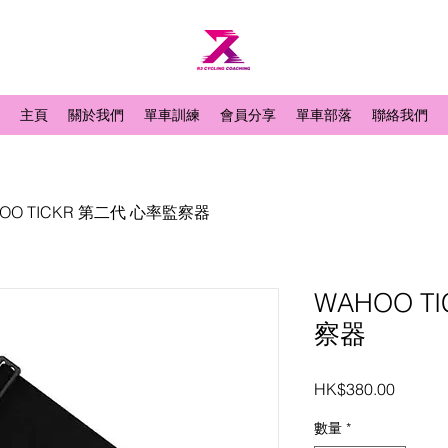
主頁
關於我們
單車訓練
會員分享
單車部落
聯絡我們
OO TICKR 第二代 心率監察器
WAHOO T
察器
價
HK$380.00
格
數量
*