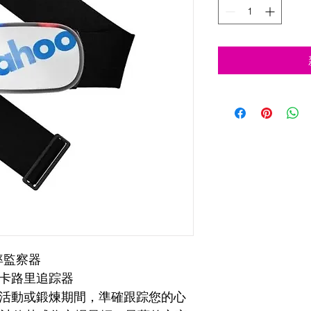
心率監察器
和卡路里追踪器
任何活動或鍛煉期間，準確跟踪您的心