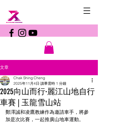
文章
Chak Shing Cheng
2025年11月4日
讀畢需時 1 分鐘
2025向山而行·麗江山地自行
車賽 | 玉龍雪山站
鄭澤誠和凌鷹教練作為邀請車手，將參
加是次比賽，一起推廣山地車運動。