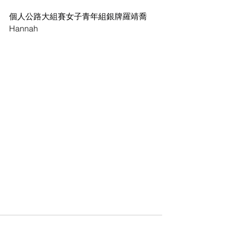
個人公路大組賽
女子青年組
銀牌
羅靖喬 
Hannah