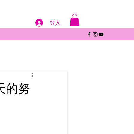
登入
天的努