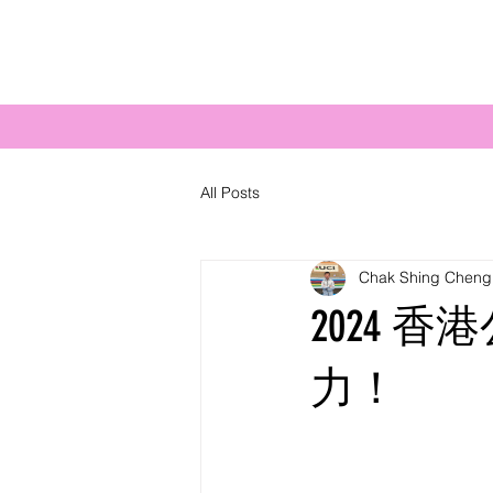
All Posts
Chak Shing Cheng
2024
力！