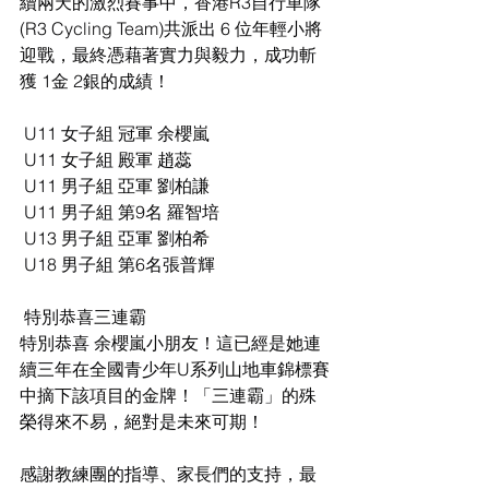
續兩天的激烈賽事中，香港R3自行車隊 
(R3 Cycling Team)共派出 6 位年輕小將
迎戰，最終憑藉著實力與毅力，成功斬
獲 1金 2銀的成績！
 U11 女子組 冠軍 余櫻嵐
 U11 女子組 殿軍 趙蕊
 U11 男子組 亞軍 劉柏謙
 U11 男子組 第9名 羅智培
 U13 男子組 亞軍 劉柏希
 U18 男子組 第6名張普輝
 特別恭喜三連霸
特別恭喜 余櫻嵐小朋友！這已經是她連
續三年在全國青少年U系列山地車錦標賽
中摘下該項目的金牌！「三連霸」的殊
榮得來不易，絕對是未來可期！
感謝教練團的指導、家長們的支持，最