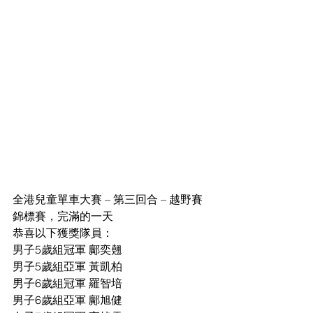
全港兒童單車大賽 – 第三回合 – 越野賽
錦標賽，完滿的一天
恭喜以下獲獎隊員：
男子5歲組冠軍 鄺奕翹
男子5歲組亞軍 黃凱柏
男子6歲組冠軍 羅智培
男子6歲組亞軍 鄺旭健