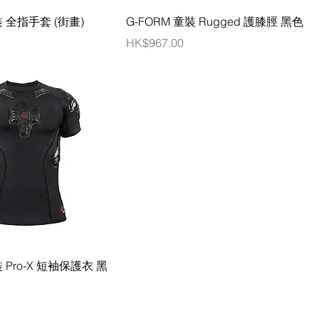
裝 全指手套 (街畫)
G-FORM 童裝 Rugged 護膝脛 黑色
價格
HK$967.00
裝 Pro-X 短袖保護衣 黑