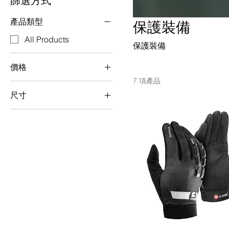
篩選方式
產品類型
保護裝備
All Products
保護裝備
價格
7 項產品
尺寸
HK$269
HK$967
L
M
S
XL
L/XL
M/L
S/M